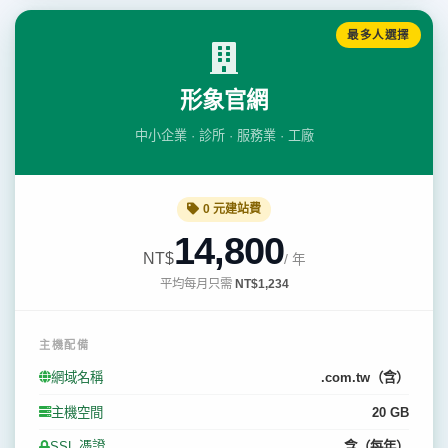
最多人選擇
形象官網
中小企業 · 診所 · 服務業 · 工廠
0 元建站費
14,800
NT$
/ 年
平均每月只需
NT$1,234
主機配備
網域名稱
.com.tw（含）
主機空間
20 GB
SSL 憑證
含（每年）