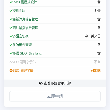
RWD 響應式設計
含
授權圖庫
8 張
最新消息後台管理
含
圖片輪播後台管理
含
多語言切換
中／英／日
多語後台管理
含
多語 SEO（hreflang）
含
SEO 關鍵字優化
不含
SEO 關鍵字優化
可加購
查看多語官網示範
立即申請