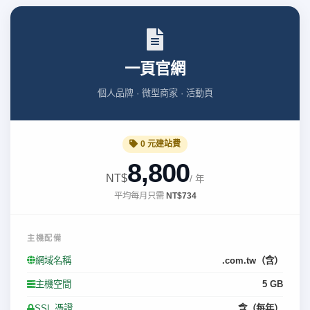
一頁官網
個人品牌 · 微型商家 · 活動頁
0 元建站費
8,800
NT$
/ 年
平均每月只需
NT$734
主機配備
網域名稱
.com.tw（含）
主機空間
5 GB
SSL 憑證
含（每年）