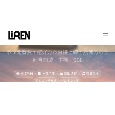
年費套裝方案
0 元建站，年費制
不收開發費，選好方案直接上線，所有方案全
部含網域 · 主機 · SSL
網域名稱
主機空間
SSL 憑證
後台管理
RWD 響應式
技術支援