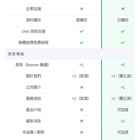
企業信箱
資料備份
週備份
日備份
24hr 技術支援
軟體故障免費排除
頁面模組
首頁（Banner 輪播）
×1
×1
關於我們
×1（區塊）
×1（獨立頁）
公司簡介
×1
服務項目
×1（區塊）
×1（獨立頁）
產品介紹
可加頁
最新消息
×1
作品集 / 案例
可加頁