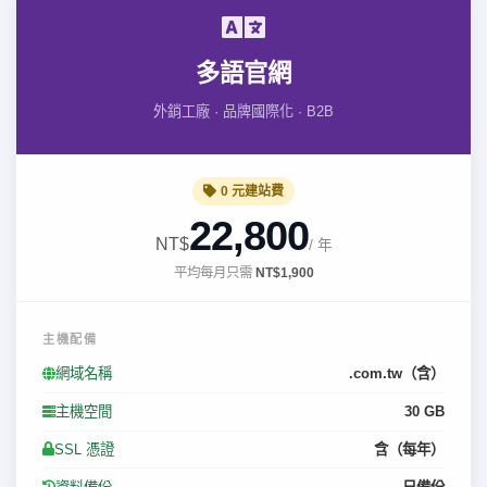
多語官網
外銷工廠 · 品牌國際化 · B2B
0 元建站費
22,800
NT$
/ 年
平均每月只需
NT$1,900
主機配備
網域名稱
.com.tw（含）
主機空間
30 GB
SSL 憑證
含（每年）