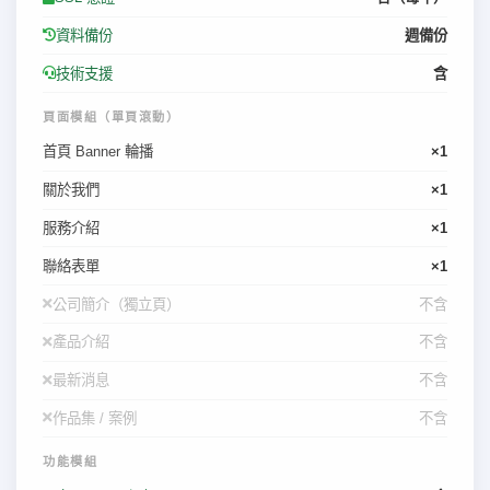
資料備份
週備份
技術支援
含
頁面模組（單頁滾動）
首頁 Banner 輪播
×1
關於我們
×1
服務介紹
×1
聯絡表單
×1
公司簡介（獨立頁）
不含
產品介紹
不含
最新消息
不含
作品集 / 案例
不含
功能模組