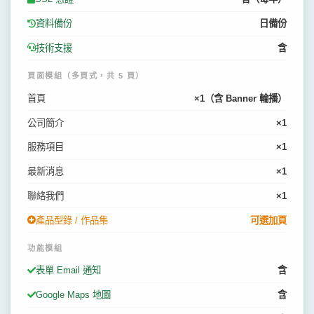
資料備份
日備份
技術支援
含
頁面模組（多頁式，共 5 頁）
首頁
×1（含 Banner 輪播）
公司簡介
×1
服務項目
×1
最新消息
×1
聯絡我們
×1
產品型錄 / 作品集
可選加頁
功能模組
表單 Email 通知
含
Google Maps 地圖
含