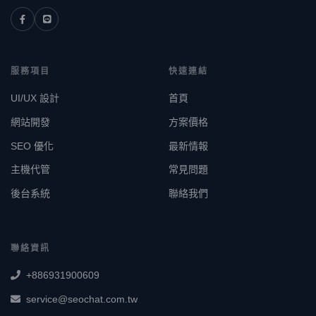
服務項目
快速連結
UI/UX 設計
首頁
網站開發
方案價格
SEO 優化
最新情報
主機代管
常見問題
後台系統
聯絡我們
聯絡資訊
+886931900609
service@seochat.com.tw