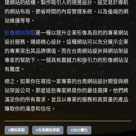
建網站的結構、製作吸引人的視覺設計、設定易於導航
的網站布局、節省時間的內容管理系統，以及後端的網
站維護等等。
形像網站架設
是一種以提升企業形像為目的的專業網站
設計服務。通過精心設計，這種網站可以充分展示企業
的專業突出其品牌價值。而在台南網站設計與網站架設
專家的幫助下，一個具有震撼力和吸引力的形像網站沒
有難度。
總之，如果你在尋找一家專業的台南網站設計開發與網
站架設公司，那麼這些專家將是你的最佳選擇。他們將
滿足你的所有需求，並且以專業的服務和高質量的產品
賺取你的滿意和信任。
#網站架設
#台南網站架設
#SEO優化