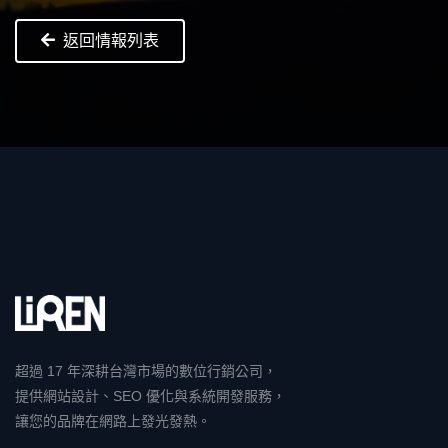
返回情報列表
超過 17 年深耕台灣市場的數位行銷公司，
提供網站設計、SEO 優化與系統開發服務，
讓您的品牌在網路上發光發熱。