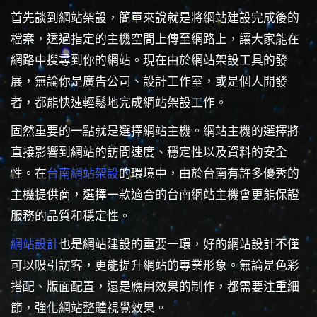
首先談到網站架設，簡單來說就是將網站建設完成後的
檔案，透過指定的主機空間上傳至網路上，讓大家能在
網路中搜尋到你的網站。現在由於網站架設工具的發
展，無論你是廣告公司、設計工作室，或是個人開發
者，都能快速輕鬆地完成網站架設工作。
固然重要的一點就是選擇網站主機。網站主機的選擇將
直接影響到網站的訪問速度、穩定性以及資料的安全
性。在
台南網站架設
的環境中，由於台南有許多優秀的
主機提供商，選擇一款適合的台南網站主機會更能保證
服務的品質和穩定性。
網站設計
也是網站建設的重要一環，好的網站設計不僅
可以吸引訪客，更能提升網站的專業形象。無論是色彩
搭配、版面配置，還是應用效果的制作，都需要注重細
節，強化網站整體視覺效果。