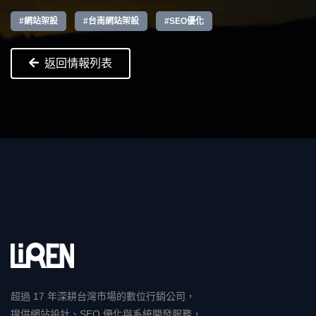
#網站架設
#台南網站架設
#SEO優化
返回情報列表
超過 17 年深耕台灣市場的數位行銷公司，
提供網站設計、SEO 優化與系統開發服務，