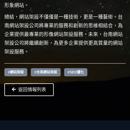
形象網站。
總結，網站架設不僅僅是一種技術，更是一種藝術。台
南網站架設公司將專業的服務和創新的思維相結合，為
企業提供最專業的形像網站架設服務。未來，台南網站
架設公司將繼續創新，為更多企業提供更高質量的網站
架設服務。
#網站架設
#台南網站架設
#SEO優化
返回情報列表