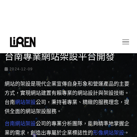
首頁
最新情報
台南專業網站架設平台開發
台南專業網站架設平台開發
2024-12-09
網站的架設是現代企業宣傳自身形象和營運產品的主要
方式，實現網站建置有賴專業的網站設計與架設技術。
台南
網站架設
公司，秉持著專業、精緻的服務理念，提
供全面的網站架設服務。
台南網站架設
公司的專業分析團隊，能夠精準地掌握企
業的需求，創造出專屬於企業標誌性的
形像網站架設
。