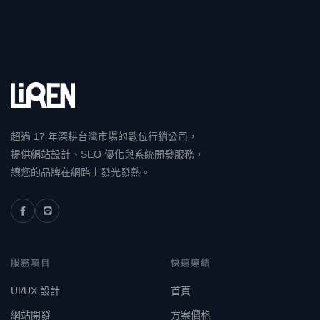
超過 17 年深耕台灣市場的數位行銷公司，
提供網站設計、SEO 優化與系統開發服務，
讓您的品牌在網路上發光發熱。
服務項目
快速連結
UI/UX 設計
首頁
網站開發
方案價格