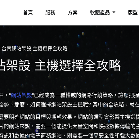
首頁
服務
方案
軟體產品
版型
台南網站架設 主機選擇全攻略
站架設 主機選擇全攻略
中，“
網站架設
"已經成為一種權威的網路行銷策略，讓您把
優勢。那麼，如何選擇網站架設主機呢? 其中的全攻略，就
需要明確網站的目標與期望效果。網站的類型會影響主機選
片的網站來說，需要一個能提供大量空間和快速數據傳輸的
資訊和數據的電子商務網站，則需要一個高安全性和強大數