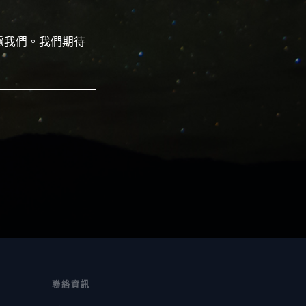
慮我們。我們期待
聯絡資訊