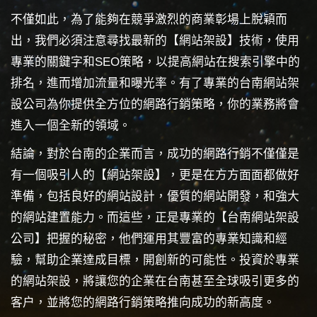
不僅如此，為了能夠在競爭激烈的商業彰場上脫穎而
出，我們必須注意尋找最新的【網站架設】技術，使用
專業的關鍵字和SEO策略，以提高網站在搜索引擎中的
排名，進而增加流量和曝光率。有了專業的台南網站架
設公司為你提供全方位的網路行銷策略，你的業務將會
進入一個全新的領域。
結論，對於台南的企業而言，成功的網路行銷不僅僅是
有一個吸引人的【網站架設】，更是在方方面面都做好
準備，包括良好的網站設計，優質的網站開發，和強大
的網站建置能力。而這些，正是專業的【台南網站架設
公司】把握的秘密，他們運用其豐富的專業知識和經
驗，幫助企業達成目標，開創新的可能性。投資於專業
的網站架設，將讓您的企業在台南甚至全球吸引更多的
客户，並將您的網路行銷策略推向成功的新高度。