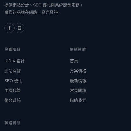
提供網站設計、SEO 優化與系統開發服務，
讓您的品牌在網路上發光發熱。
服務項目
快速連結
UI/UX 設計
首頁
網站開發
方案價格
SEO 優化
最新情報
主機代管
常見問題
後台系統
聯絡我們
聯絡資訊