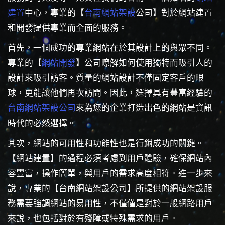
建置
中心，專業的【
台南網站架設
公司】對於網站建置
和開發提供專業而全面的服務。
首先，一個成功的專業網站在於其設計上的與眾不同。
專業的【
網站開發
】公司瞭解如何使用獨特而吸引人的
設計來吸引訪客。質量的網站設計不僅固定客戶的眼
球，更能讓他們再次訪問。因此，選擇具有豐富經驗的
台南網站架設公司
來為您的企業打造出色的網站是資訊
時代的必然選擇。
其次，網站的可用性和功能性也是行銷成功的關鍵。
【網站建置】的過程必須考慮到用戶體驗，確保網站內
容豐富，操作簡單，與用戶的需求高度相符。進一步來
說，專業的【台南網站架設公司】所提供的網站架設服
務需要強調網站的易用性，不僅僅是對於一般網路用戶
來說，也包括對於有殘障或特殊需求的用戶。