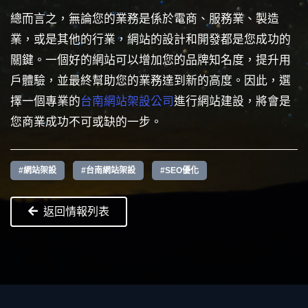
總而言之，無論您的業務是係於電商、服務業、製造
業，或是其他的行業，網站的設計和開發都是您成功的
關鍵。一個好的網站可以增加您的品牌知名度，提升用
戶體驗，並最終幫助您的業務達到新的高度。因此，選
擇一個專業的
台南網站架設公司
進行網站建設，將會是
您商業成功不可或缺的一步。
#網站架設
#台南網站架設
#SEO優化
返回情報列表