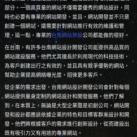
部分。一個高質量的網站不僅需要優秀的網站設計，同
時也必要有專業的網站開發。並且，網站開發並不只是
創建一個網站，還需要針對網站進行有效的維護和管
理，這一點，專業的
台南網站架設
公司都能做的很好。
在台南，有許多台南網站設計開發公司能提供高品質的
網站建設服務。他們尤其擅長於利用現代的科技技術，
為客戶創建出行之有效的，並且具有競爭優勢的網站，
幫助企業提高網絡曝光度，招徠更多客戶。
從企業的需求出發，台南網站設計開發公司會針對每個
網站提供量身定制的網站設計和開發服務。他們了解
到，在本質上，無論是大型企業還是初創公司，網站開
發和設計都應該依據企業的特色和目標客群來設計和開
發。他們將根據客戶的需求進行創新設計，從而建設出
既有吸引力又有用途的專業網站。