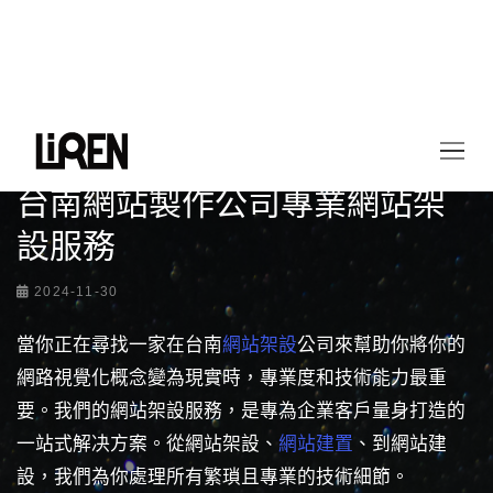
首頁
最新情報
台南網站製作公司專業網站架設服務
台南網站製作公司專業網站架
設服務
2024-11-30
當你正在尋找一家在台南
網站架設
公司來幫助你將你的
網路視覺化概念變為現實時，專業度和技術能力最重
要。我們的網站架設服務，是專為企業客戶量身打造的
一站式解决方案。從網站架設、
網站建置
、到網站建
設，我們為你處理所有繁瑣且專業的技術細節。