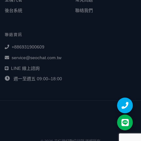
後台系統
聯絡我們
聯絡資訊
+886931900609
service@seochat.com.tw
LINE 線上諮詢
週一至週五 09:00–18:00