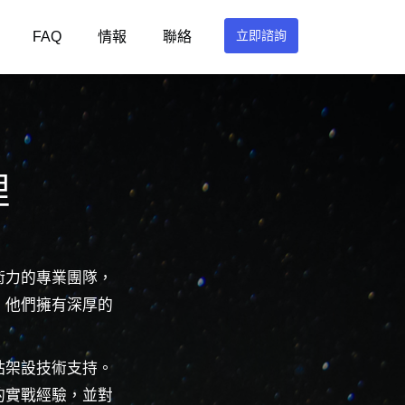
立即諮詢
FAQ
情報
聯絡
理
術力的專業團隊，
。他們擁有深厚的
站架設技術支持。
的實戰經驗，並對