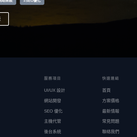
網站架設
#SEO優化
表
服務項目
快速連結
UI/UX 設計
首頁
網站開發
方案價格
SEO 優化
最新情報
主機代管
常見問題
後台系統
聯絡我們