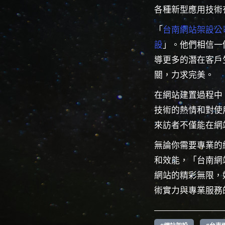
各種新型應用技術
「
台南網站架設公
設
」。他們相信一
導更多的潛在客戶
關，力求完美。
在網站建置過程中
技術的熱情和對使
來訪者不僅能在網
無論你需要專業的
和效能，「台南網
網站的精彩無限，
術實力與專業服務