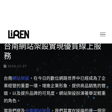
首頁
最新情報
台南網站架設實現優質線上服務
台南網站架設實現優質線上服
務
2024-11-27
台南
網站架設
，在今日的數位網路世界中已經成為了企
業經營的重要一環。增進企業形象、提供商品銷售的管
道，以及提升品牌的可見度，網站架設扮演著舉足輕重
的角色。
當我們提及
台南網站架設
，我們其實在談論的是一個完