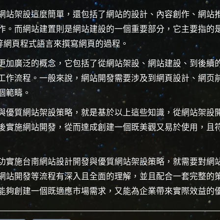
網站架設這麼簡單，還包括了網站的設計、內容創作、網站
作。而網站建置則是網站建設的一個重要部分，它主要指的是
ript等網頁程式語言來撰寫網頁的過程。
更加廣泛的概念，它包括了從網站架設、網站建設、到後續
工作流程。一般來說，網站開發需要涉及到網頁設計、網页
個範疇。
與優質網站架設策略，就是基於以上這些知識，從網站架設
後實施網站開發，從而達成創建一個既美觀又易於使用，且
功實施台南網站設計開發與優質網站架設策略，就需要對網
網站開發等流程有深入且全面的理解，並且配合一套完整的
能夠創建一個既適應市場需求，又能為企業帶來實際效益的