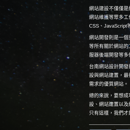
網站建設不僅僅是
網站維護等眾多工
CSS、JavaSc
網站開發則是一個
等所有關於網站的
服器後端開發等多
台南網站設計開發
設與網站建置，最
需求的優質網站。
總的來說，要想成
設、網站建置以及
只有這樣，我們才