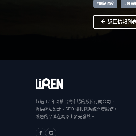
#網站架設
#台南
返回情報列
超過 17 年深耕台灣市場的數位行銷公司，
提供網站設計、SEO 優化與系統開發服務，
讓您的品牌在網路上發光發熱。