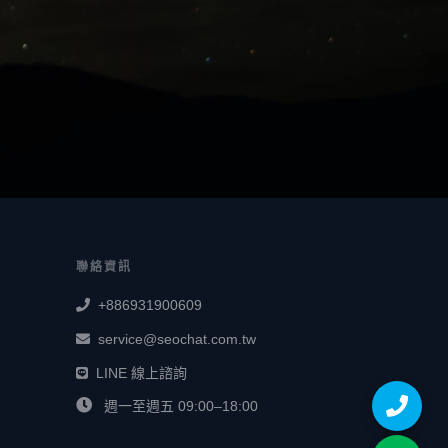
聯絡資訊
+886931900609
service@seochat.com.tw
LINE 線上諮詢
週一至週五 09:00–18:00