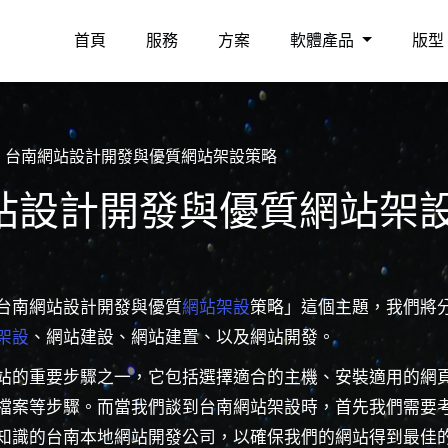
首頁
服務
方案
軟體產品
版型
台南網站設計開發與優質網站架設策略
站設計開發與優質網站架
台南網站設計開發與優質
網站架設
策略」這個主題，我們將
架設
、網站建設、網站建置、以及網站開發。
站的重要步驟之一，它包括選擇適合的主機、安裝適用的網
檔案等步驟。而當我們談到台南網站架設時，首先我們需要
知識的台南本地網站開發公司，以確保我們的網站得到最佳