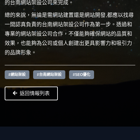
的台南網站架設公司來完成。
總的來說，無論是需網站建置還是網站開發,都應以找尋
一間認真負責的台南網站架設公司作為第一步。透過和
專業的網站架設公司合作，不僅能夠確保網站的品質和
效果，也能夠為公司或個人創建出更具影響力和吸引力
的品牌形象。
#網站架設
#台南網站架設
#SEO優化
返回情報列表