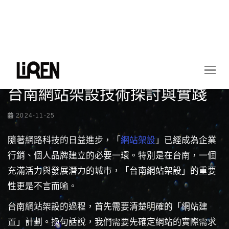
首頁
最新情報
台南網站架設技術探討與實踐
台南網站架設技術探討與實踐
2024-11-25
隨著網路科技的日益進步，「
網站架設
」已經成為企業
行銷、個人品牌建立的必要一環。特別是在台南，一個
充滿活力與發展潛力的城市，「台南網站架設」的重要
性更是不言而喻。
台南網站架設的過程，首先需要清楚明確的「網站建
置」計劃。換句話說，我們需要先確定網站的實際需求