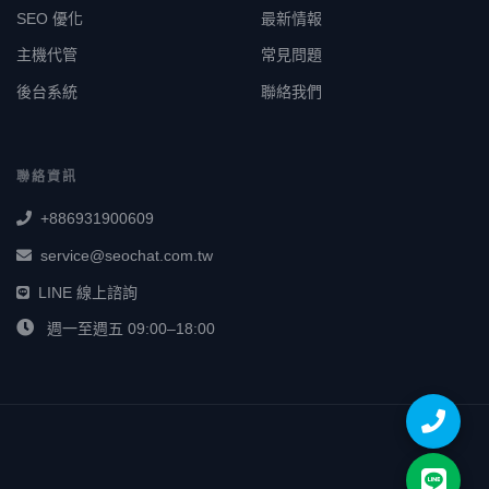
SEO 優化
最新情報
主機代管
常見問題
後台系統
聯絡我們
聯絡資訊
+886931900609
service@seochat.com.tw
LINE 線上諮詢
週一至週五 09:00–18:00