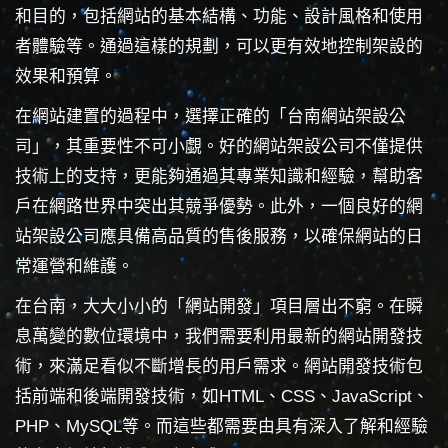
和目的，包括網站的基本結構、功能、設計風格和使用
者體驗等。通過這樣的規劃，可以更有效地控制架設的
效果和預算。
在網站建置的過程中，選擇正確的「台南網站架設公
司」，其重要性不可小覷。好的網站架設公司不僅提供
技術上的支持，更能夠通過其專業知識和經驗，幫助客
戶在網路世界中突出其競爭優勢。此外，一個良好的網
站架設公司應具備高品質的售後服務，以確保網站的日
常運營和維護。
在台南，大大小小的「網站開發」項目層出不窮。在瞬
息萬變的數位環境中，我們需要利用最新的網站開發技
術，來滿足看似不斷增長的用戶需求。網站開發技術包
括前端和後端開發技術，如HTML、CSS、JavaScript、
PHP、MySQL等。而這些都需要由具有深入了解和經驗