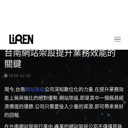
首頁
最新情報
台南網站架設提升業務效能的關鍵
台南網站架設提升業務效能的
關鍵
2024-11-18
現今,台南
網站架設
公司深知數位化的力量,在提升業務效
能上無與倫比的絕對優勢.網站架設,即是其中一個極具經
濟價值的環節.公司只需要投入少量的資源,即可帶來美好
的回報.
在台南網站架設行業中,專業的網站架設公司不僅僅是執