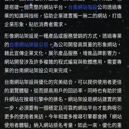
是搭建一個完整的網站平台。
台南網站架設
公司透過專
業的知識與技術，協助企業建置獨一無二的網站，打造
企業形象，貼近消費者需求。
形像網站架設是一種產品或服務營銷的方式，透過專業
的
台南網站架設公司
，為公司開發高質量的形象網站，
藉此宣傳企業文化，展示產品服務，增進品牌影響力。
網站開發涉及許多複雜的程式編寫與軟體應用，需要專
業的台南網站架設公司來完成。
台南網站架設與優化的完美結合，可以提供使用者更佳
的瀏覽體驗，從而提高用戶的回訪率，同時也有助於提
升網站在搜尋引擎中的排名。網站架設是網站建置的第
一步，必須要有一個穩定且可靠的網站平台才能夠吸引
更多的使用者來訪，今年相當多搜尋引擎都會將「網站
使用者體驗」納入網站排名考量，如此一來，優化的重