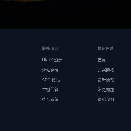
服務項目
快速連結
UI/UX 設計
首頁
網站開發
方案價格
SEO 優化
最新情報
主機代管
常見問題
後台系統
聯絡我們