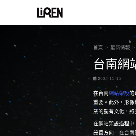
首頁
最新情報
台南網
2024-11-15
在台南
網站架設
的
重要。此外，形像
業的獨有文化，將
在網站架設過程中
設置方向。在台南