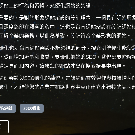
網站上的行為和習慣，來優化網站的架設。
重要的，是對於形象網站架設的設計理念。一個具有明確形
且深度銘印在顧客的心中。這也是台南網站架設在設計網站
了解企業的業務，以此為基礎，設計符合企業形象的網站。
O優化也是台南網站架設不能忽視的部分。搜索引擎優化能使
，從而增加流量和收益。要優化網站的SEO，我們需要瞭解
設定頁面和內容，這樣您的網站才會在搜索結果中出現。
網站架設與SEO優化的練習，是讓網站有效運作與持續增長
優化，才能使您的企業在網路世界中真正建立出獨特的品牌
網站架設
#SEO優化
表