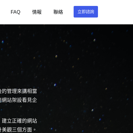
立即諮詢
FAQ
情報
聯絡
後的管理來講相當
南網站架設看見企
，建立正確的網站
計美觀三個方面。