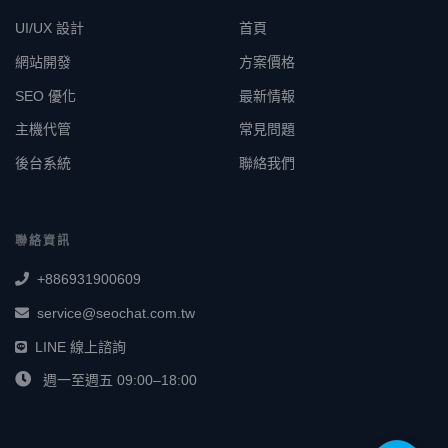
UI/UX 設計
首頁
網站開發
方案價格
SEO 優化
最新情報
主機代管
常見問題
後台系統
聯絡我們
聯絡資訊
+886931900609
service@seochat.com.tw
LINE 線上諮詢
週一至週五 09:00–18:00