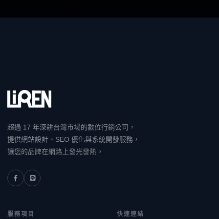
超過 17 年深耕台灣市場的數位行銷公司，
提供網站設計、SEO 優化與系統開發服務，
讓您的品牌在網路上發光發熱。
服務項目
快速連結