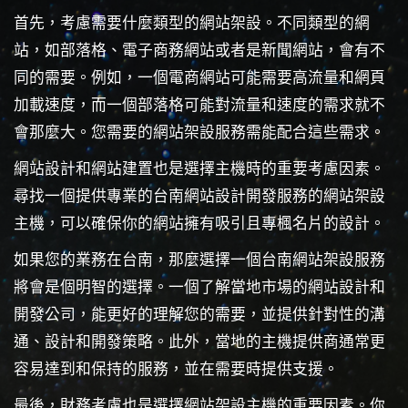
首先，考慮需要什麼類型的網站架設。不同類型的網
站，如部落格、電子商務網站或者是新聞網站，會有不
同的需要。例如，一個電商網站可能需要高流量和網頁
加載速度，而一個部落格可能對流量和速度的需求就不
會那麼大。您需要的網站架設服務需能配合這些需求。
網站設計和網站建置也是選擇主機時的重要考慮因素。
尋找一個提供專業的台南網站設計開發服務的網站架設
主機，可以確保你的網站擁有吸引且專楓名片的設計。
如果您的業務在台南，那麼選擇一個台南網站架設服務
將會是個明智的選擇。一個了解當地市場的網站設計和
開發公司，能更好的理解您的需要，並提供針對性的溝
通、設計和開發策略。此外，當地的主機提供商通常更
容易達到和保持的服務，並在需要時提供支援。
最後，財務考慮也是選擇網站架設主機的重要因素。你