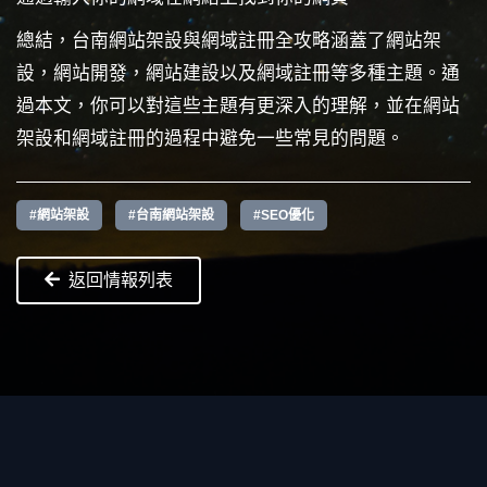
總結，台南網站架設與網域註冊全攻略涵蓋了網站架
設，網站開發，網站建設以及網域註冊等多種主題。通
過本文，你可以對這些主題有更深入的理解，並在網站
架設和網域註冊的過程中避免一些常見的問題。
#網站架設
#台南網站架設
#SEO優化
返回情報列表