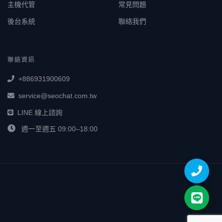
主機代管
常見問題
後台系統
聯絡我們
聯絡資訊
+886931900609
service@seochat.com.tw
LINE 線上諮詢
週一至週五 09:00–18:00