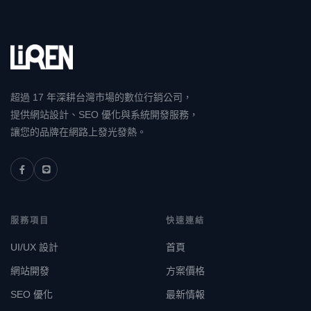
超過 17 年深耕台灣市場的數位行銷公司，
提供網站設計、SEO 優化與系統開發服務，
讓您的品牌在網路上發光發熱。
服務項目
快速連結
UI/UX 設計
首頁
網站開發
方案價格
SEO 優化
最新情報