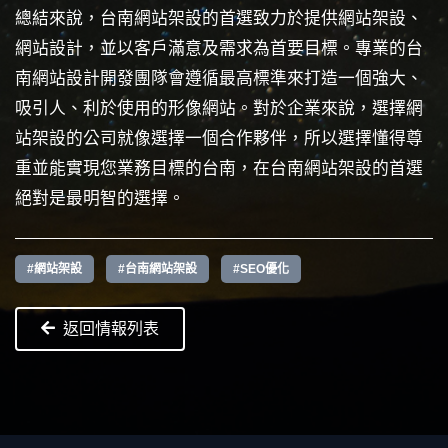
總結來說，台南網站架設的首選致力於提供網站架設、
網站設計，並以客戶滿意及需求為首要目標。專業的台
南網站設計開發團隊會遵循最高標準來打造一個強大、
吸引人、利於使用的形像網站。對於企業來說，選擇網
站架設的公司就像選擇一個合作夥伴，所以選擇懂得尊
重並能實現您業務目標的台南，在台南網站架設的首選
絕對是最明智的選擇。
#網站架設
#台南網站架設
#SEO優化
返回情報列表