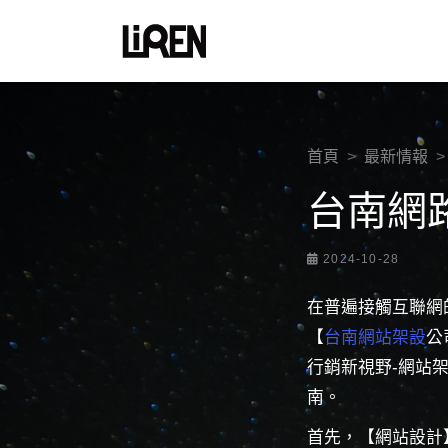
首頁
最新情報
台南網
2024-10-28
在普遍接觸互聯網
【
台南網站架設
公
行銷新視野-網站
南。
首先，【網站設計