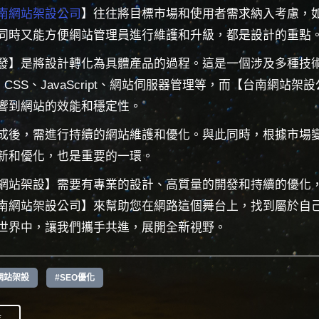
南網站架設公司
】往往將目標市場和使用者需求納入考慮，
同時又能方便網站管理員進行維護和升級，都是設計的重點
發】是將設計轉化為具體產品的過程。這是一個涉及多種技
、CSS、JavaScript、網站伺服器管理等，而【台南網站
響到網站的效能和穩定性。
成後，需進行持續的網站維護和優化。與此同時，根據市場
新和優化，也是重要的一環。
網站架設】需要有專業的設計、高質量的開發和持續的優化
南網站架設公司】來幫助您在網路這個舞台上，找到屬於自
世界中，讓我們攜手共進，展開全新視野。
網站架設
#SEO優化