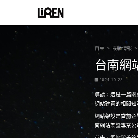
首頁
最新情報
台南網
2024-10-28
導讀：這是一篇關
網站建置的相關知
網站架設是當前企
南網站架設專業公
首先，網站架設的