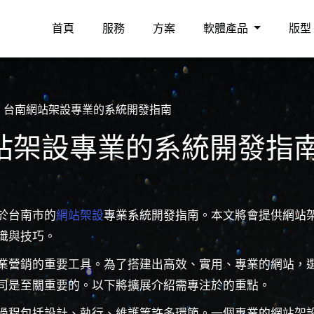
首頁
服務
方案
軟體產品
版型
台南網站架設專業的系統開發指南
站架設專業的系統開發指
於台南市的
網站架設
專業系統開發指南。本文將會提供網站
識與技巧。
業營銷的重要工具。為了搭建出高效、實用、專業的網站，
司是至關重要的。以下將擴展介紹需專注於的重點。
過程包括設計、執行、維護等許多環節。一個專業的網站架