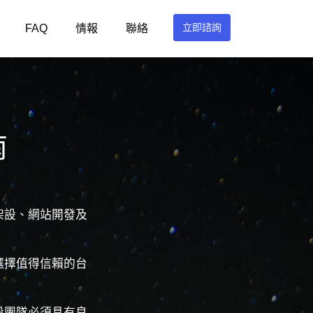
立即諮詢
FAQ
情報
聯絡
南
架設、網站開發及
選擇值得信賴的台
設團隊必須具有良