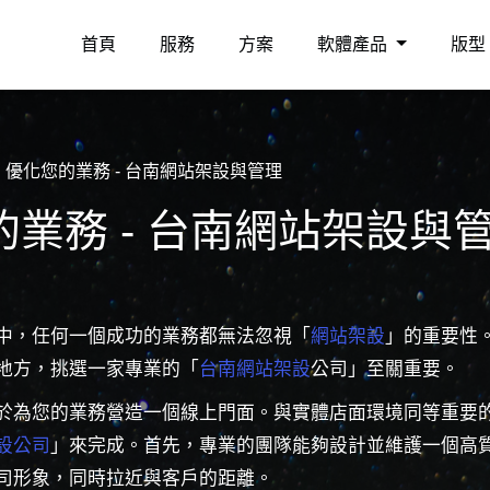
首頁
服務
方案
軟體產品
版型
優化您的業務 - 台南網站架設與管理
的業務 - 台南網站架設與
中，任何一個成功的業務都無法忽視「
網站架設
」的重要性
地方，挑選一家專業的「
台南網站架設
公司」至關重要。
於為您的業務營造一個線上門面。與實體店面環境同等重要
設公司
」來完成。首先，專業的團隊能夠設計並維護一個高
司形象，同時拉近與客戶的距離。