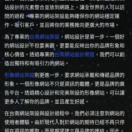
站設計的元素整合並放到網路上，讓全世界的人可以訪
問的過程。專業的網站架設能夠確保你的網站穩定運
作，吸引客戶，並且將你的業務推向更廣大的市場。
為了專業的
台南網站架設
，網站設計是第一步。一個好
的網站設計不但要美觀，更要能反映出你的品牌形象和
核心價值。透過專業的
台南網站設計開發
，我們可以創
造出獨特和有吸引力的網站。
形像網站架設
則更進一步，要求網站承載和傳遞品牌的
形象。一個形像網站不只是資訊的載體，更是品牌的廣
告平台。透過精心設計和完美架設的形像網站，可以讓
更多人了解你的品牌，並且產生好感。
在台南網站架設與設計過程中，我們必須注意到網站的
使用者體驗。由於現代人對於網站的期待已經不再只停
留在資訊的獲取，而是期望建立與品牌的連結。因此，