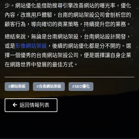
少。網站優化能借助搜尋引擎改善網站的曝光率，優化
內容，改進用戶體驗，台南的網站架設公司會剖析您的
顧客行為，導向確切的商業策略，持續提升您的業務。
總結來說，無論是台南網站架設，台南網站設計開發，
或是
形像網站架設
，後續的網站優化都是分不開的。選
擇一個優秀的台南網站架設公司，便是選擇讓自身企業
在網路世界中發展的最佳方式。
#網站架設
#台南網站架設
#SEO優化
返回情報列表