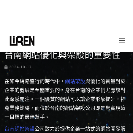
首頁
最新情報
台南網站優化與架設的重要性
台南網站優化與架設的重要性
2024-10-17
在如今網路盛行的時代中，
網站架設
與優化的質量對於
企業的發展是至關重要的。身在台南的企業們尤應該對
此深感關注。一個優質的網站可以讓企業形象提升，拓
寬業務範疇，而位於台南的網站架設公司即是您實現這
一目標的最佳幫手。
台南網站架設
公司致力於提供企業一站式的網站開發服