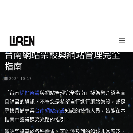
首頁
最新情報
台南網站架設與網站管理完全指南
台南網站架設與網站管理完全
指南
2024-10-17
「台南
網站架設
與網站管理完全指南」擬為您介紹全面
且詳盡的資訊，不管您是希望自行進行網站架設，或是
尋找具備專業
台南網站架設
知識的技術人員，皆能在本
指南中獲得照亮光路的指引。
網站架設基於各種需求，可能涉及到的領域非常廣泛，