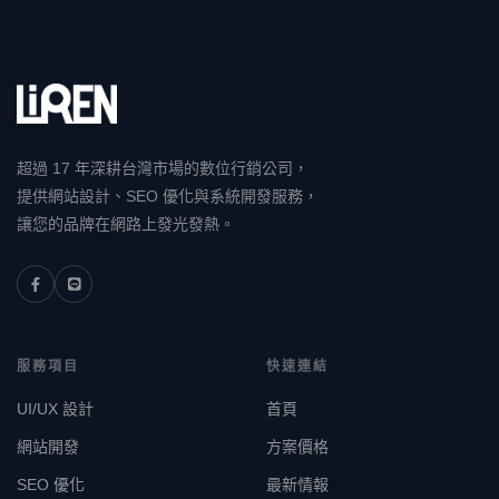
超過 17 年深耕台灣市場的數位行銷公司，
提供網站設計、SEO 優化與系統開發服務，
讓您的品牌在網路上發光發熱。
服務項目
快速連結
UI/UX 設計
首頁
網站開發
方案價格
SEO 優化
最新情報