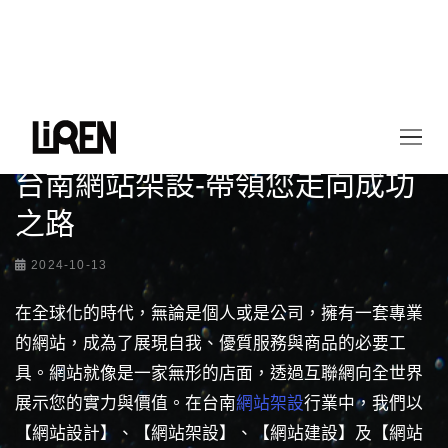
首頁
最新情報
台南網站架設-帶領您走向成功之路
台南網站架設-帶領您走向成功
之路
2024-10-13
在全球化的時代，無論是個人或是公司，擁有一套專業
的網站，成為了展現自我、優質服務與商品的必要工
具。網站就像是一家無形的店面，透過互聯網向全世界
展示您的實力與價值。在台南
網站架設
行業中，我們以
【網站設計】、【網站架設】、【網站建設】及【網站