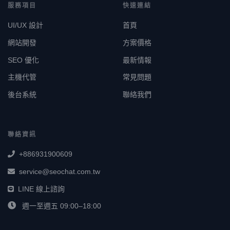
服務項目
快速連結
UI/UX 設計
首頁
網站開發
方案價格
SEO 優化
最新情報
主機代管
常見問題
後台系統
聯絡我們
聯絡資訊
+886931900609
service@seochat.com.tw
LINE 線上諮詢
週一至週五 09:00–18:00