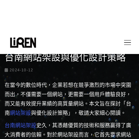
首頁
最新情報
台南網站架設與優化設計策略
台南網站架設與優化設計策略
2024-10-12
在當今的數位時代，企業若想在競爭激烈的市場中突圍
而出，不僅需要一個網站，更需要一個用戶體驗良好，
而又能有效提升業績的高質量網站。本文旨在探討「台
南
網站架設
與優化設計策略」，敬請大家細心閱讀。
台南網站架設
史久，其憑藉優質的技術和服務贏得了廣
大消費者的信賴。對於網站架設而言，它首先要求網站