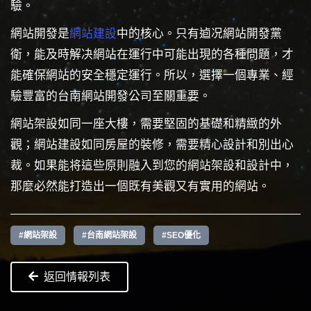
驗。
網站開發是
網站建設
中的核心。只有逌况網站開發黨
衛，能及時解决網站在運行中可能出現的各種問題，才
能確保網站的安全穩定運行。所以，選擇一個專業、經
驗豐富的台南網站開發公司至關重要。
網站架設如同一座大樓，需要堅固的基礎和精緻的外
觀；網站建設如同房屋的裝修，需要精心設計和別出心
裁。如果能将這些原則融入到您的網站架設和設計中，
那麼必然能打造出一個既有美觀又有實用的網站。
#網站架設
#台南網站架設
#SEO優化
返回情報列表