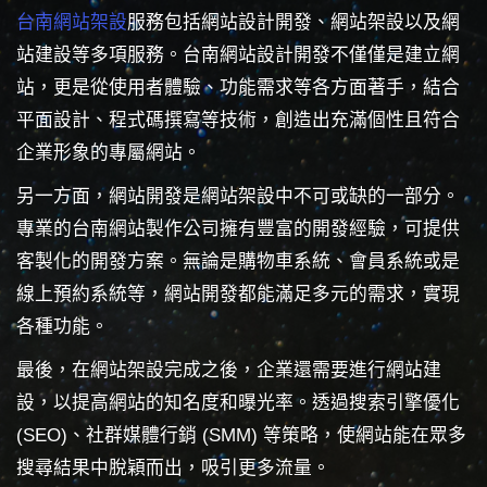
台南網站架設
服務包括網站設計開發、網站架設以及網
站建設等多項服務。台南網站設計開發不僅僅是建立網
站，更是從使用者體驗、功能需求等各方面著手，結合
平面設計、程式碼撰寫等技術，創造出充滿個性且符合
企業形象的專屬網站。
另一方面，網站開發是網站架設中不可或缺的一部分。
專業的台南網站製作公司擁有豐富的開發經驗，可提供
客製化的開發方案。無論是購物車系統、會員系統或是
線上預約系統等，網站開發都能滿足多元的需求，實現
各種功能。
最後，在網站架設完成之後，企業還需要進行網站建
設，以提高網站的知名度和曝光率。透過搜索引擎優化
(SEO)、社群媒體行銷 (SMM) 等策略，使網站能在眾多
搜尋結果中脫穎而出，吸引更多流量。