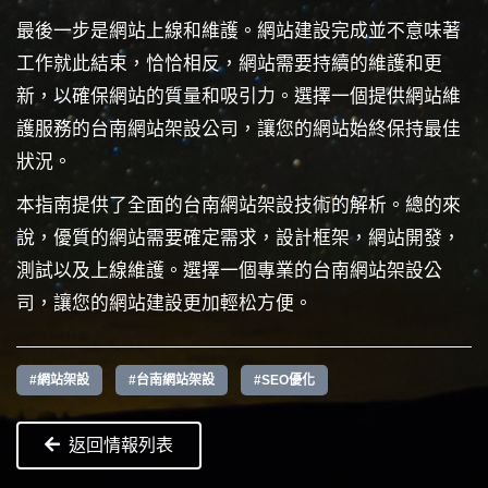
最後一步是網站上線和維護。網站建設完成並不意味著
工作就此結束，恰恰相反，網站需要持續的維護和更
新，以確保網站的質量和吸引力。選擇一個提供網站維
護服務的台南網站架設公司，讓您的網站始終保持最佳
狀況。
本指南提供了全面的台南網站架設技術的解析。總的來
說，優質的網站需要確定需求，設計框架，網站開發，
測試以及上線維護。選擇一個專業的台南網站架設公
司，讓您的網站建設更加輕松方便。
#網站架設
#台南網站架設
#SEO優化
返回情報列表