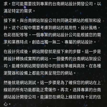
求，您可能需要找到專業的台南網站設計開發公司，以
滿足特定的需求。
接下來，與台南網站架設公司共同确定網站的框架和設
計。这个过程中需要考慮到網站的易用性，設計風格，
色彩搭配等等。一個專業的網站設計公司能根據您的需
求和業務特点，創造出獨一無二、專屬的網站設計。
在設計完成後，網站開發就是接下來的步驟。這一步是
將設計轉換成實際的網站。一個優秀的台南網站架設公
司，能確保網站開發過程中的技術準確與高效，在各種
瀏覽器和設備上都能完美呈現您的網站。
然後就是網站測試。這一步骤是為了確保您的網站在上
線前的所有功能都能正常運作。再次，选择專業的台南
網站設計開發公司，能讓您在網站上線前就有十足的信
心。