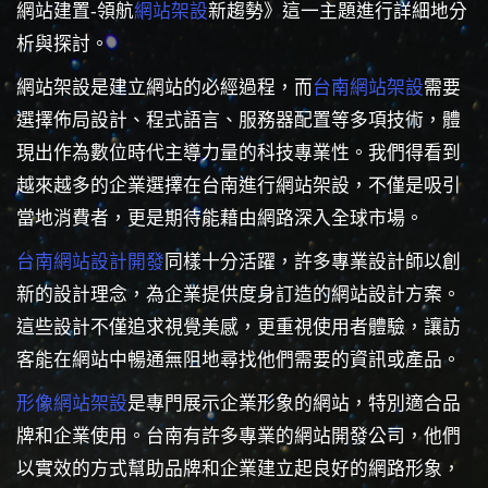
網站建置-領航
網站架設
新趨勢》這一主題進行詳細地分
析與探討。
網站架設是建立網站的必經過程，而
台南網站架設
需要
選擇佈局設計、程式語言、服務器配置等多項技術，體
現出作為數位時代主導力量的科技專業性。我們得看到
越來越多的企業選擇在台南進行網站架設，不僅是吸引
當地消費者，更是期待能藉由網路深入全球市場。
台南網站設計開發
同樣十分活躍，許多專業設計師以創
新的設計理念，為企業提供度身訂造的網站設計方案。
這些設計不僅追求視覺美感，更重視使用者體驗，讓訪
客能在網站中暢通無阻地尋找他們需要的資訊或產品。
形像網站架設
是專門展示企業形象的網站，特別適合品
牌和企業使用。台南有許多專業的網站開發公司，他們
以實效的方式幫助品牌和企業建立起良好的網路形象，