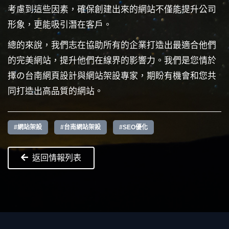
考慮到這些因素，確保創建出來的網站不僅能提升公司
形象，更能吸引潛在客戶。
總的來說，我們志在協助所有的企業打造出最適合他們
的完美網站，提升他們在線界的影響力。我們是您情於
擇の台南網頁設計與網站架設專家，期盼有機會和您共
同打造出高品質的網站。
#網站架設
#台南網站架設
#SEO優化
返回情報列表