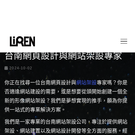
首頁
最新情報
台南網頁設計與網站架設專家
台南網頁設計與網站架設專家
2024-10-02
你正在找尋一位台南網頁設計與
網站架設
專家嗎？你是
否適逢網站建設的需要，或是想要從頭開始創建一個全
新的形像網站架設？我們是夢想實現的推手，願為你提
供一站式的專業解決方案。
我們是一家專業的台南網站架設公司，專注於提供網站
架設、網站建置以及網站設計開發等全方面的服務。經