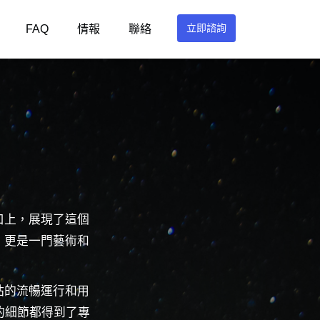
立即諮詢
FAQ
情報
聯絡
口上，展現了這個
，更是一門藝術和
站的流暢運行和用
的細節都得到了專