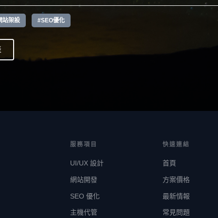
網站架設
#SEO優化
表
服務項目
快速連結
UI/UX 設計
首頁
網站開發
方案價格
SEO 優化
最新情報
主機代管
常見問題