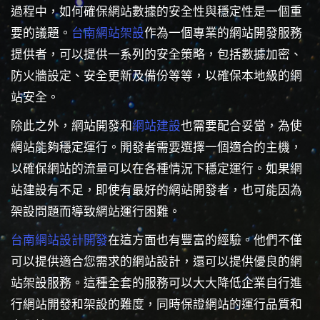
過程中，如何確保網站數據的安全性與穩定性是一個重
要的議題。
台南網站架設
作為一個專業的網站開發服務
提供者，可以提供一系列的安全策略，包括數據加密、
防火牆設定、安全更新及備份等等，以確保本地級的網
站安全。
除此之外，網站開發和
網站建設
也需要配合妥當，為使
網站能夠穩定運行。開發者需要選擇一個適合的主機，
以確保網站的流量可以在各種情況下穩定運行。如果網
站建設有不足，即使有最好的網站開發者，也可能因為
架設問題而導致網站運行困難。
台南網站設計開發
在這方面也有豐富的經驗。他們不僅
可以提供適合您需求的網站設計，還可以提供優良的網
站架設服務。這種全套的服務可以大大降低企業自行進
行網站開發和架設的難度，同時保證網站的運行品質和