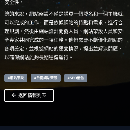
安全性。
總的來說，網站架設不僅是購買一個域名和一個主機就
可以完成的工作。而是依據網站的特點和需求，進行合
理規劃，然後由網站設計開發人員、網站架設人員和安
全專家共同完成的一項任務。他們需要不斷優化網站的
各項設定，並根據網站的運營情況，提出並解決問題，
以確保網站能夠長期穩健運行。
#網站架設
#台南網站架設
#SEO優化
返回情報列表