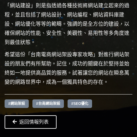
「網站建設」則是指透過各種技術將網站建立起來的過
程，並且包括了網站設計、網站編程、網站資料庫建
設、網站優化等等的範疇。強調的是全方位的建設，以
確保網站的性能、安全性、美觀性、易用性等多角度達
到最佳狀態。
希望這份「台南電商網站架設專家攻略」對進行網站架
設的朋友們有所幫助。記住，成功的關鍵在於堅持並始
終如一地提供高品質的服務。試著讓您的網站在瞬息萬
變的網路世界中，成為一個獨具特色的存在。
#網站架設
#台南網站架設
#SEO優化
返回情報列表