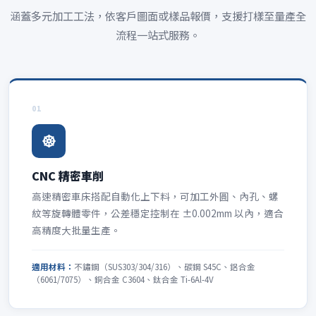
涵蓋多元加工工法，依客戶圖面或樣品報價，支援打樣至量產全
流程一站式服務。
01
CNC 精密車削
高速精密車床搭配自動化上下料，可加工外圓、內孔、螺
紋等旋轉體零件，公差穩定控制在 ±0.002mm 以內，適合
高精度大批量生產。
適用材料：
不鏽鋼（SUS303/304/316）、碳鋼 S45C、鋁合金
（6061/7075）、銅合金 C3604、鈦合金 Ti-6Al-4V