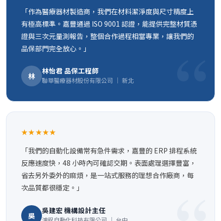
「作為醫療器材製造商，我們在材料潔淨度與尺寸精度上
有極高標準。嘉豐通過 ISO 9001 認證，能提供完整材質憑
證與三次元量測報告，整個合作過程相當專業，讓我們的
品保部門完全放心。」
林怡君 品保工程師
林
聯華醫療器材股份有限公司 ｜ 新北
★★★★★
「我們的自動化設備常有急件需求，嘉豐的 ERP 排程系統
反應速度快，48 小時內可確認交期。表面處理選擇豐富，
省去另外委外的麻煩，是一站式服務的理想合作廠商，每
次品質都很穩定。」
吳建宏 機構設計主任
吳
鴻程自動化科技有限公司 ｜ 台中