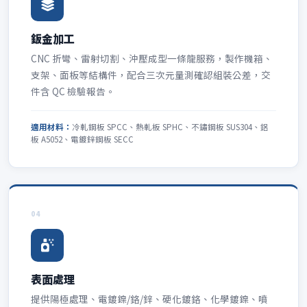
鈑金加工
CNC 折彎、雷射切割、沖壓成型一條龍服務，製作機箱、
支架、面板等結構件，配合三次元量測確認組裝公差，交
件含 QC 檢驗報告。
適用材料：
冷軋鋼板 SPCC、熱軋板 SPHC、不鏽鋼板 SUS304、鋁
板 A5052、電鍍鋅鋼板 SECC
04
表面處理
提供陽極處理、電鍍鎳/鉻/鋅、硬化鍍鉻、化學鍍鎳、噴