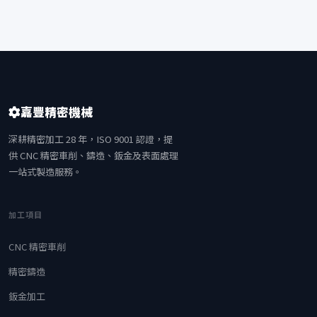
嘉豐精密機械
深耕精密加工 28 年，ISO 9001 認證，提
供 CNC 精密車削、鑄造、鈑金及表面處理
一站式製造服務。
加工項目
CNC 精密車削
精密鑄造
鈑金加工