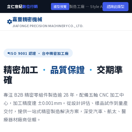
立仁世紀
數位行銷
製造工廠 — Style A
諮詢此版型
版型預覽
嘉豐精密機械
JIAFONGE PRECISION MACHINERY CO., LTD.
ISO 9001 認證 · 台中精密加工廠
精密加工
·
品質保證
·
交期準
確
專注 B2B 精密零組件製造逾 28 年，配備五軸 CNC 加工中
心，加工精度達 ±0.001mm。從設計評估、樣品試作到量產
交付，提供一站式精密製造解決方案，深受汽車、航太、醫
療器材廠商信賴。