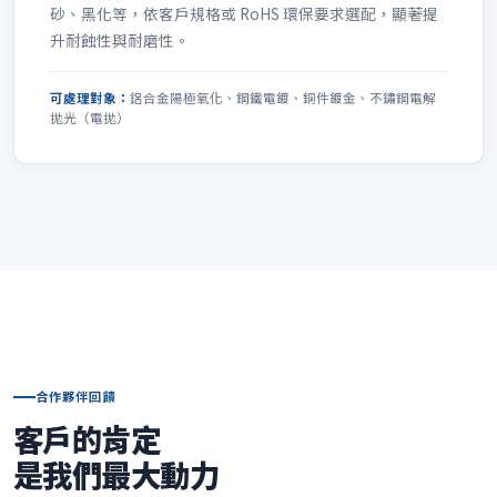
砂、黑化等，依客戶規格或 RoHS 環保要求選配，顯著提
升耐蝕性與耐磨性。
可處理對象：
鋁合金陽極氧化、鋼鐵電鍍、銅件鍍金、不鏽鋼電解
拋光（電拋）
合作夥伴回饋
客戶的肯定
是我們最大動力