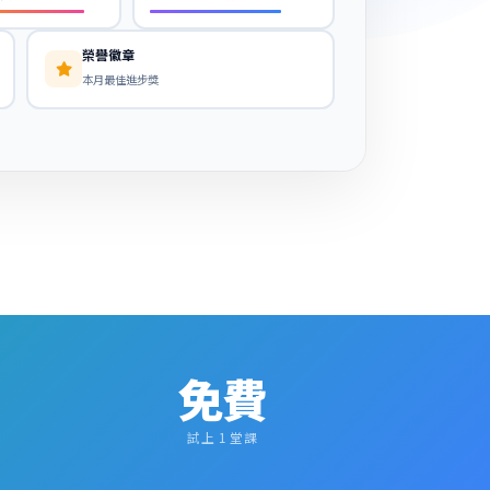
榮譽徽章
本月最佳進步獎
免費
試上 1 堂課