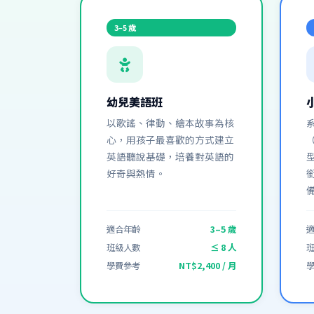
3–5 歲
幼兒美語班
以歌謠、律動、繪本故事為核
心，用孩子最喜歡的方式建立
英語聽說基礎，培養對英語的
好奇與熱情。
適合年齡
3–5 歲
班級人數
≤ 8 人
學費參考
NT$2,400 / 月