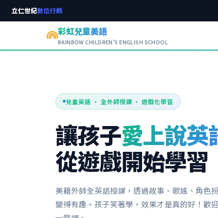
立仁世紀
數位行銷
彩虹兒童美語
RAINBOW CHILDREN'S ENGLISH SCHOOL
兒童英語 · 全外師授課 · 遊戲化學習
讓孩子
愛上說英
從遊戲開始學習
美籍外師全英語授課，透過故事、歌謠、角色
變得有趣。孩子笑著學，效果才是真的好！歡
一堂課。