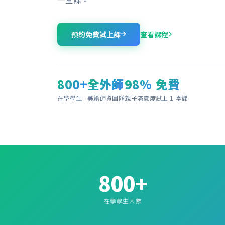
預約免費試上課
查看課程
800+
全外師
98%
免費
在學學生
美籍師資團隊
親子滿意度
試上 1 堂課
800+
在學學生人數