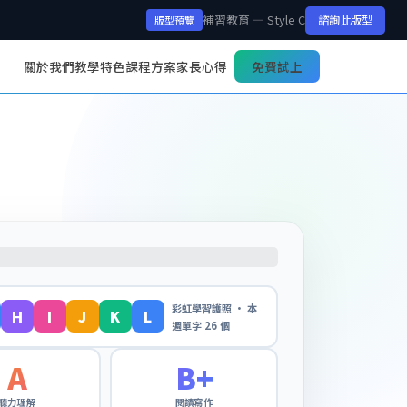
補習教育 — Style C
諮詢此版型
版型預覽
關於我們
教學特色
課程方案
家長心得
免費試上
彩虹學習護照 · 本
H
I
J
K
L
週單字 26 個
A
B+
聽力理解
閱讀寫作