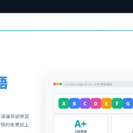
語
rainbow-english.tw / 彩虹學習護照
A
B
C
D
E
F
G
扮演讓英語學習
A+
迎預約免費試上
口說表達