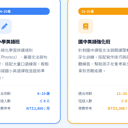
6–10 歲
11–15 歲
小學英語班
國中英語強化班
系統化學習拼讀規則
針對國中課程文法與閱讀理
（Phonics）、基礎文法與句
深化訓練，搭配寫作技巧與
型，搭配大量口語練習，輕鬆
聽練習，幫助孩子在會考英
銜接國小英語課程並超前準
拿到亮眼成績。
備。
適合年齡
6–10 歲
適合年齡
11–15
班級人數
≤ 8 人
班級人數
≤ 8
學費參考
NT$2,800 / 月
學費參考
NT$3,200 /