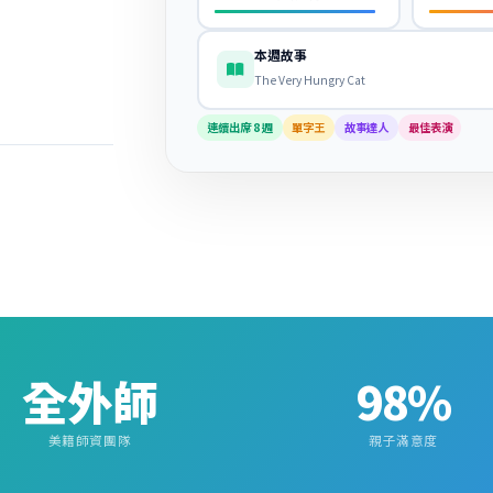
本週故事
The Very Hungry Cat
連續出席 8 週
單字王
故事達人
最佳表演
全外師
98%
美籍師資團隊
親子滿意度