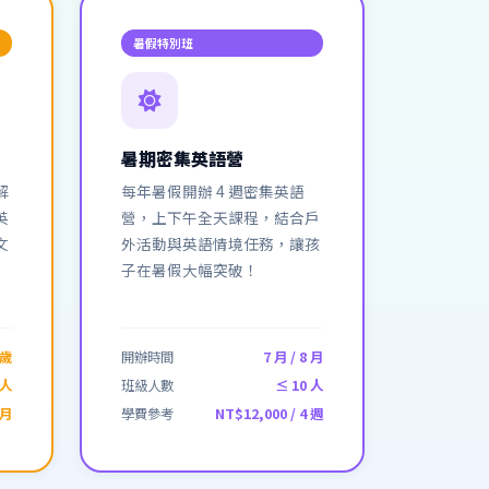
暑假特別班
暑期密集英語營
解
每年暑假開辦 4 週密集英語
英
營，上下午全天課程，結合戶
文
外活動與英語情境任務，讓孩
子在暑假大幅突破！
 歲
開辦時間
7 月 / 8 月
 人
班級人數
≤ 10 人
 月
學費參考
NT$12,000 / 4 週