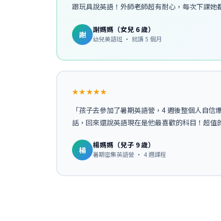
跟玩具說英語！外師老師超有耐心，每次下課她
謝媽媽（女兒 6 歲）
謝
幼兒美語班 · 就讀 5 個月
★★★★★
「孩子去參加了暑期英語營，4 週後整個人自信
話，回來還說英語現在是他最喜歡的科目！超值
楊媽媽（兒子 9 歲）
楊
暑期密集英語營 · 4 週課程